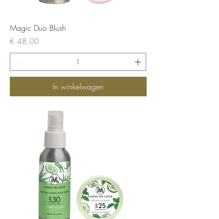
Magic Duo Blush
Prijs
€ 48,00
In winkelwagen