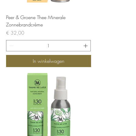
Peer & Groene Thee Minerale
Zonnebrandcrème
Prijs
€ 32,00
In winkelwagen