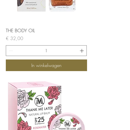
THE BODY OIL
Prijs
€ 32,00
In winkelwagen