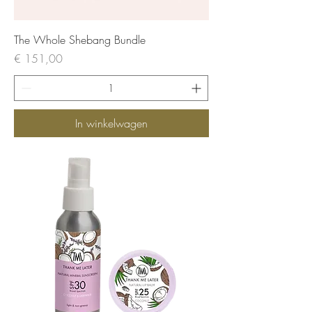
The Whole Shebang Bundle
Prijs
€ 151,00
In winkelwagen