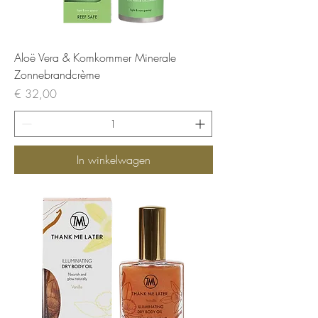
Aloë Vera & Komkommer Minerale
Zonnebrandcrème
Prijs
€ 32,00
In winkelwagen