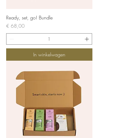
Ready, set, go! Bundle
Prijs
€ 68,00
In winkelwagen