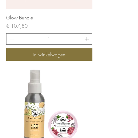
Glow Bundle
Prijs
€ 107,80
In winkelwagen