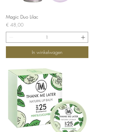
Magic Duo Lilac
Prijs
€ 48,00
In winkelwagen