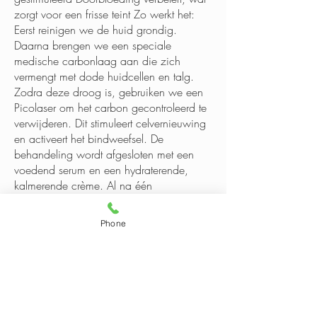
zorgt voor een frisse teint Zo werkt het:
Eerst reinigen we de huid grondig.
Daarna brengen we een speciale
medische carbonlaag aan die zich
vermengt met dode huidcellen en talg.
Zodra deze droog is, gebruiken we een
Picolaser om het carbon gecontroleerd te
verwijderen. Dit stimuleert celvernieuwing
en activeert het bindweefsel. De
behandeling wordt afgesloten met een
voedend serum en een hydraterende,
kalmerende crème. Al na één
behandeling zie je resultaat! Voor een
optimaal effect adviseren wij een kuur
Phone
van meerdere sessies. Geschikt voor elk
huidtype en perfect in te zetten voor
zowel huidverzorging als huidverbetering.
Boek nu jouw behandeling en ervaar zelf
het verschil!