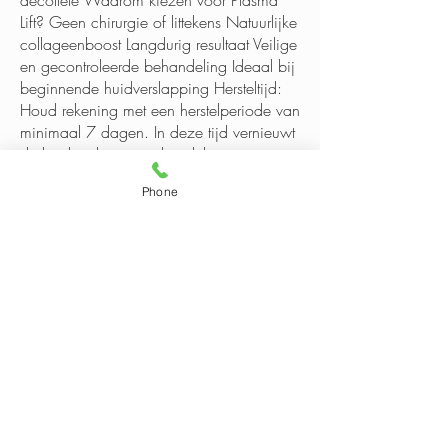
decolleté Waarom kiezen voor Plasma
Lift? Geen chirurgie of littekens Natuurlijke
collageenboost Langdurig resultaat Veilige
en gecontroleerde behandeling Ideaal bij
beginnende huidverslapping Hersteltijd:
Houd rekening met een herstelperiode van
minimaal 7 dagen. In deze tijd vernieuwt
de huid zich en wordt zichtbaar steviger
en strakker. Kies voor een natuurlijk gelifte
Phone
look, zonder ingrijpende ingreep. Boek
jouw Plasma Lift behandeling vandaag
nog en ervaar het verschil!
Beauty By Daisy Professional Skincare
De Brauwweg 46
3125 AE Schiedam
+316 525 78 303
Info@bydaisyprofessionalskincare.nl